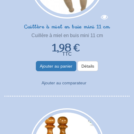
Cuillère à miel en buis mini 11 cm
Cuillère à miel en buis mini 11 cm
1,98 €
TTC
Ajouter au panier
Détails
Ajouter au comparateur