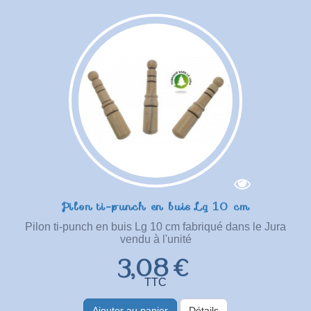
Pilon ti-punch en buis Lg 10 cm
Pilon ti-punch en buis Lg 10 cm fabriqué dans le Jura
vendu à l'unité
3,08 €
TTC
Ajouter au panier
Détails