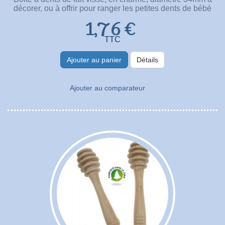
décorer, ou à offrir pour ranger les petites dents de bébé
1,76 €
TTC
Ajouter au panier
Détails
Ajouter au comparateur