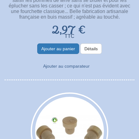
saisir les pommes de terre sans se brûler et pour les
éplucher sans les casser ; ce qui n'est pas évident avec
une fourchette classique... Belle fabrication artisanale
française en buis massif ; agréable au touché.
2,97 €
TTC
Ajouter au panier
Détails
Ajouter au comparateur