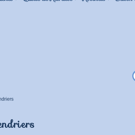
driers
endriers