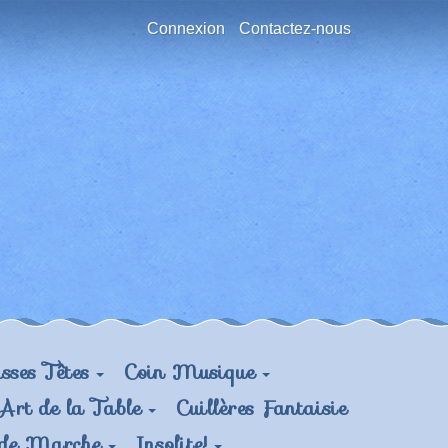
Connexion
Contactez-nous
sses Têtes
Coin Musique
Art de la Table
Cuillères Fantaisie
 de Marche
Insolite!