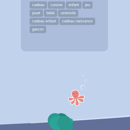
cadeau
cuisine
enfant
jeu
jouet
bébé
ustensile
cadeau enfant
cadeau naissance
garcon