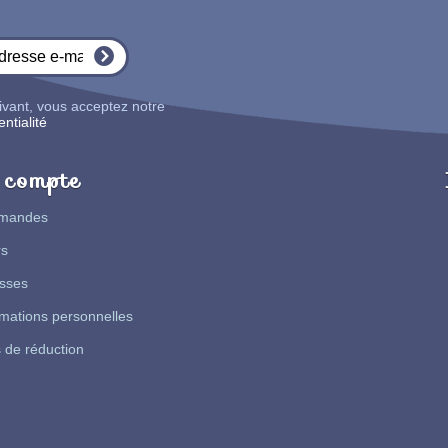
ivant, vous acceptez notre
ntialité
compte
mandes
rs
sses
mations personnelles
 de réduction