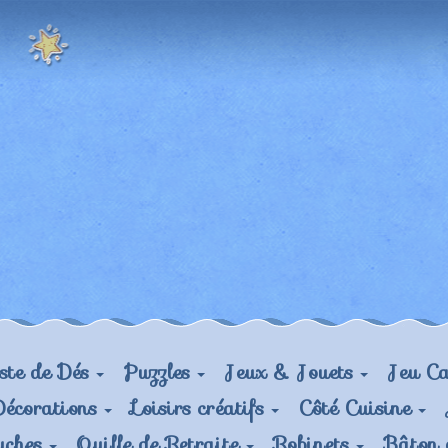
ste de Dés
Puzzles
Jeux & Jouets
Jeu Ca
Décorations
Loisirs créatifs
Côté Cuisine
uches
Quille de Retraite
Robinets
Bâton