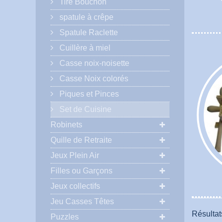
Tire Bouchon
spatule à crêpe
Spatule Raclette
Cuillère à miel
Casse noix-noisette
Casse Noix colorés
Piques et Pinces
Set de Cuisine
Robinets
Quille de Retraite
Jeux Plein Air
Filles ou Garçons
Jeux collectifs
Jeu Casses Têtes
Résultats
Puzzles