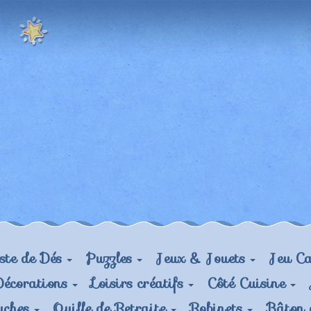
ste de Dés
Puzzles
Jeux & Jouets
Jeu Ca
Décorations
Loisirs créatifs
Côté Cuisine
uches
Quille de Retraite
Robinets
Bâton