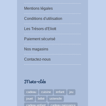
Mentions légales
Conditions d'utilisation
Les Trésors d'Eliott
Paiement sécurisé
Nos magasins
Contactez-nous
Mots-clés
cadeau
cuisine
enfant
jeu
jouet
bébé
ustensile
cadeau enfant
cadeau naissance