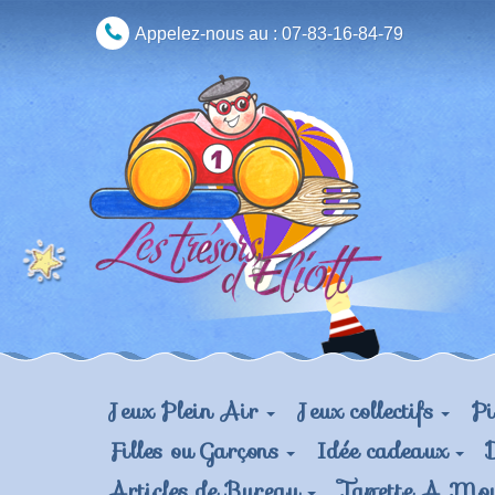
Appelez-nous au :
07-83-16-84-79
Jeux Plein Air
Jeux collectifs
Pi
Filles ou Garçons
Idée cadeaux
Articles de Bureau
Tapette A Mo