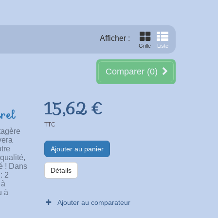
Afficher :
Grille
Liste
Comparer (
0
)
15,62 €
rel
TTC
tagère
vera
tre
Ajouter au panier
qualité,
té ! Dans
Détails
: 2
 à
u à
Ajouter au comparateur