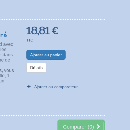
18,81 €
oré
TTC
ud avec
les
ce dans
Ajouter au panier
ine de
Détails
is, vous
tte, 1
 un
Ajouter au comparateur
Comparer (
0
)