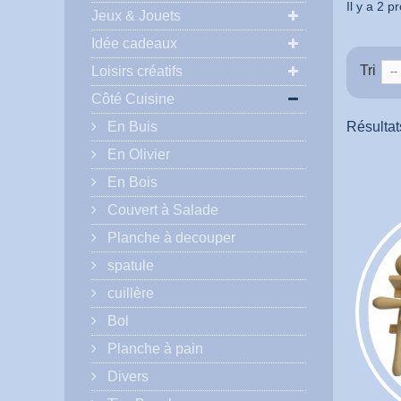
Il y a 2 p
Jeux & Jouets
Idée cadeaux
Tri
Loisirs créatifs
--
Côté Cuisine
En Buis
Résultats
En Olivier
En Bois
Couvert à Salade
Planche à decouper
spatule
cuillère
Bol
Planche à pain
Divers