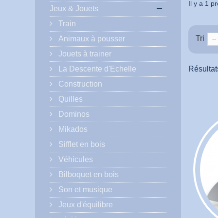
Il y a 1 pr
Jeux & Jouets
Train
Tri
Animaux à pousser
--
Jouets à trainer
La Descente d'Echelle
Résultats
Construction
Quilles
Dominos
Mikados
Sifflet en bois
Véhicules
Bilboquet en bois
Son et musique
Jeux d'équilibre