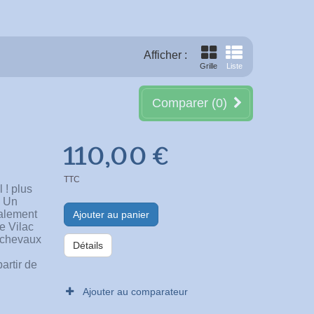
Afficher :
Grille
Liste
Comparer (
0
)
110,00 €
TTC
 ! plus
e Un
talement
Ajouter au panier
de Vilac
 chevaux
Détails
rtir de
Ajouter au comparateur