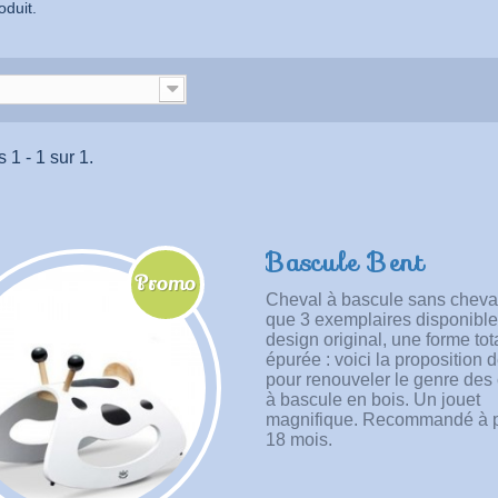
oduit.
 1 - 1 sur 1.
Bascule Bent
Promo
Cheval à bascule sans cheval
que 3 exemplaires disponibl
design original, une forme to
!
épurée : voici la proposition 
pour renouveler le genre des
à bascule en bois. Un jouet
magnifique. Recommandé à pa
18 mois.