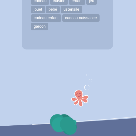
cadeau
cuisine
enfant
jeu
jouet
bébé
ustensile
cadeau enfant
cadeau naissance
garcon