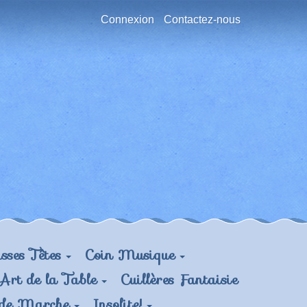
Connexion
Contactez-nous
sses Têtes
Coin Musique
Art de la Table
Cuillères Fantaisie
 de Marche
Insolite!