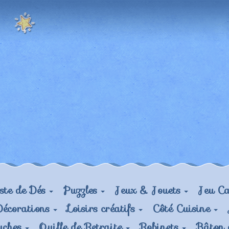
ste de Dés
Puzzles
Jeux & Jouets
Jeu Ca
Décorations
Loisirs créatifs
Côté Cuisine
uches
Quille de Retraite
Robinets
Bâton