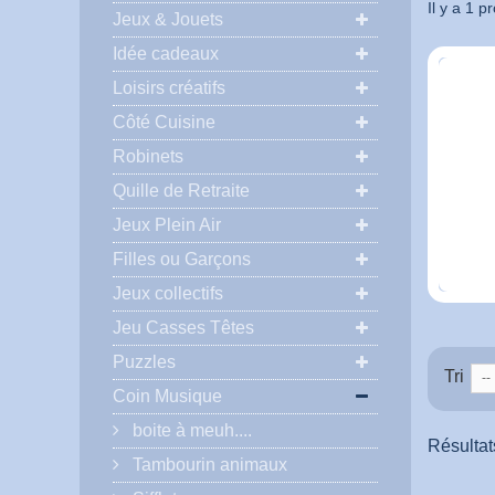
Il y a 1 pr
Jeux & Jouets
Idée cadeaux
Loisirs créatifs
Côté Cuisine
Robinets
Quille de Retraite
Jeux Plein Air
Filles ou Garçons
Jeux collectifs
Jeu Casses Têtes
Puzzles
Tri
--
Coin Musique
boite à meuh....
Résultats
Tambourin animaux