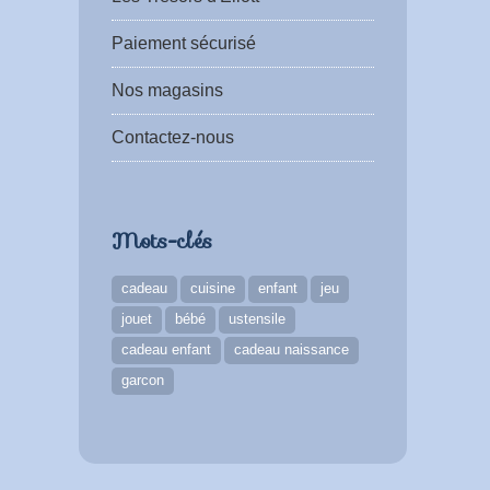
Paiement sécurisé
Nos magasins
Contactez-nous
Mots-clés
cadeau
cuisine
enfant
jeu
jouet
bébé
ustensile
cadeau enfant
cadeau naissance
garcon