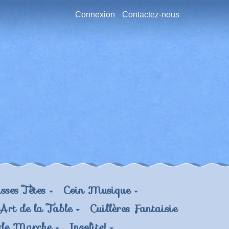
Connexion
Contactez-nous
sses Têtes
Coin Musique
Art de la Table
Cuillères Fantaisie
 de Marche
Insolite!