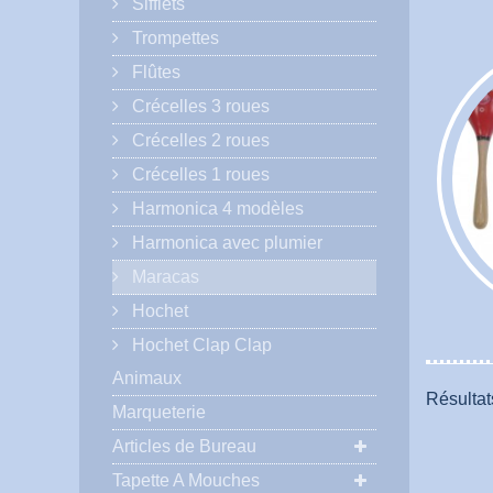
Sifflets
Trompettes
Flûtes
Crécelles 3 roues
Crécelles 2 roues
Crécelles 1 roues
Harmonica 4 modèles
Harmonica avec plumier
Maracas
Hochet
Hochet Clap Clap
Animaux
Résultats
Marqueterie
Articles de Bureau
Tapette A Mouches