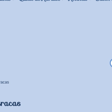
racas
racas