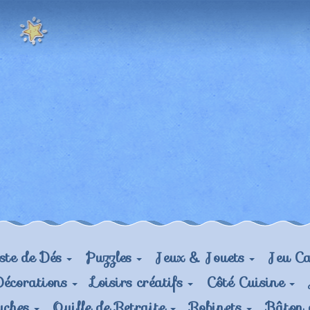
ste de Dés
Puzzles
Jeux & Jouets
Jeu Ca
Décorations
Loisirs créatifs
Côté Cuisine
uches
Quille de Retraite
Robinets
Bâton