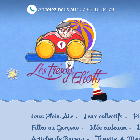
Appelez-nous au :
07-83-16-84-79
Jeux Plein Air
Jeux collectifs
Pi
Filles ou Garçons
Idée cadeaux
Articles de Bureau
Tapette A Mo