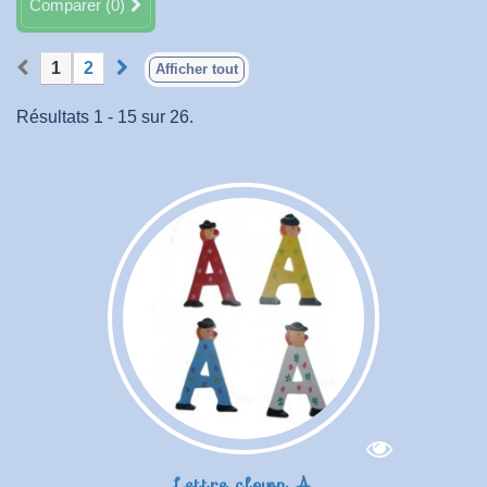
Comparer (
0
)
1
2
Afficher tout
Résultats 1 - 15 sur 26.
Lettre clown A